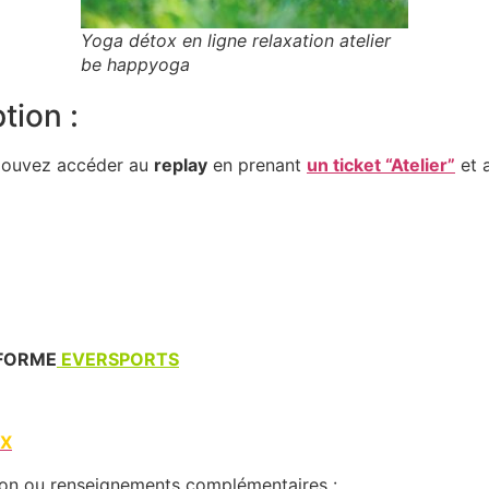
Yoga détox en ligne relaxation atelier
be happyoga
tion :
pouvez accéder au
replay
en prenant
un ticket “Atelier”
et 
EFORME
EVERSPORTS
OX
tion ou renseignements complémentaires :