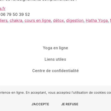
.fr
: 06 79 50 39 52
liers
,
chakra
,
cours en ligne
,
détox
,
digestion
,
Hatha Yoga
,
Yoga en ligne
Liens utiles
Centre de confidentialité
érience en ligne. En acceptant, vous acceptez l'utilisation de cookies c
J’ACCEPTE
JE REFUSE
appYoga tous droits réservés
Développement :
Agence Poin