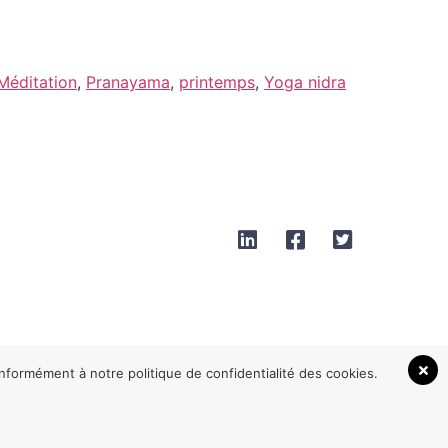
Méditation
,
Pranayama
,
printemps
,
Yoga nidra
onformément à notre politique de confidentialité des cookies.
t Com Perpignan