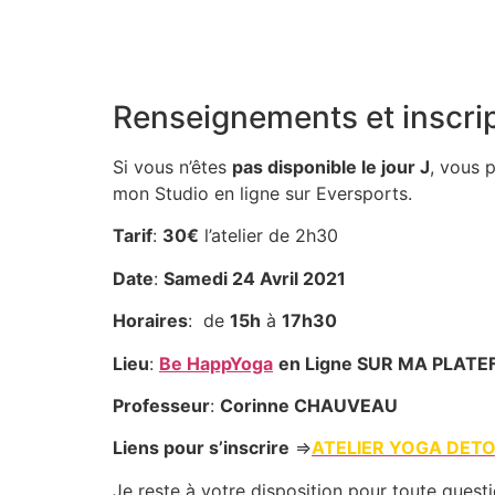
Renseignements et inscrip
Si vous n’êtes
pas disponible le jour J
, vous 
mon Studio en ligne sur Eversports.
Tarif
:
30€
l’atelier de 2h30
Date
:
Samedi 24 Avril 2021
Horaires
: de
15h
à
17h30
Lieu
:
Be HappYoga
en Ligne SUR MA PLAT
Professeur
:
Corinne CHAUVEAU
Liens pour s’inscrire
⇒
ATELIER YOGA DET
Je reste à votre disposition pour toute ques