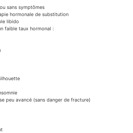
c ou sans symptômes
rapie hormonale de substitution
le libido
n faible taux hormonal :
s
silhouette
insomnie
ose peu avancé (sans danger de fracture)
nt