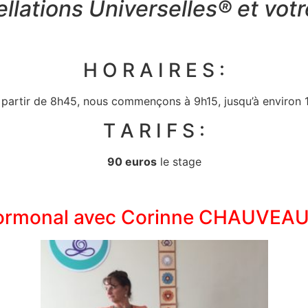
llations Universelles® et vo
H O R A I R E S :
 partir de 8h45, nous commençons à 9h15, jusqu’à environ
T A R I F S :
90 euros
le stage
Hormonal avec Corinne CHAUVEA