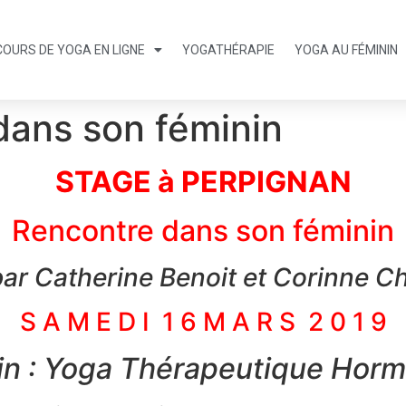
COURS DE YOGA EN LIGNE
YOGATHÉRAPIE
YOGA AU FÉMININ
dans son féminin
STAGE à PERPIGNAN
Rencontre dans son féminin
ar Catherine Benoit et Corinne 
S A M E D I 1 6 M A R S 2 0 1 9
in : Yoga Thérapeutique Horm