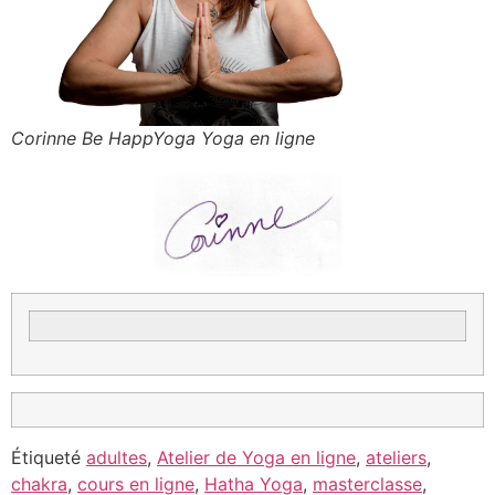
Corinne Be HappYoga Yoga en ligne
Étiqueté
adultes
,
Atelier de Yoga en ligne
,
ateliers
,
chakra
,
cours en ligne
,
Hatha Yoga
,
masterclasse
,