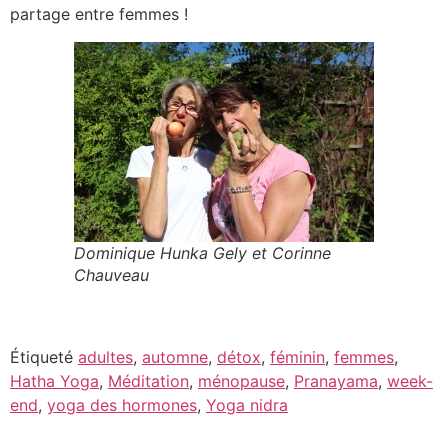
partage entre femmes !
Dominique Hunka Gely et Corinne
Chauveau
Étiqueté
adultes
,
automne
,
détox
,
féminin
,
femmes
,
Hatha Yoga
,
Méditation
,
ménopause
,
Pranayama
,
week-
end
,
yoga des hormones
,
Yoga nidra