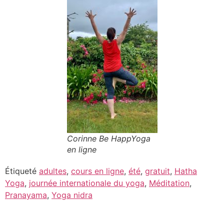
Corinne Be HappYoga
en ligne
Étiqueté
adultes
,
cours en ligne
,
été
,
gratuit
,
Hatha
Yoga
,
journée internationale du yoga
,
Méditation
,
Pranayama
,
Yoga nidra