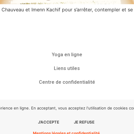
 Chauveau et Imenn Kachif pour s’arrêter, contempler et s
Yoga en ligne
Liens utiles
Centre de confidentialité
érience en ligne. En acceptant, vous acceptez l'utilisation de cookies c
J’ACCEPTE
JE REFUSE
appYoga tous droits réservés
Développement :
Agence Poin
Mentions légales et confidentialité