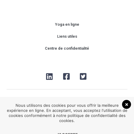
Yoga en ligne
Liens utiles
Centre de confidentialité
Nous utilisons des cookies pour vous offrir la meilleure
expérience en ligne. En acceptant, vous acceptez l'utilisation de
cookies conformément à notre politique de confidentialité des
2026® Be HappYoga tous droits réservés
cookies.