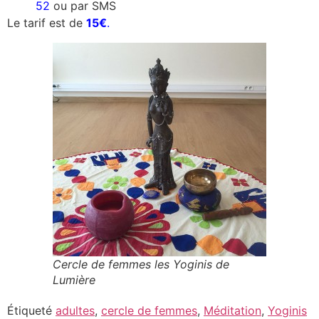
52
ou par SMS
Le tarif est de
15€
.
Cercle de femmes les Yoginis de
Lumière
Étiqueté
adultes
,
cercle de femmes
,
Méditation
,
Yoginis